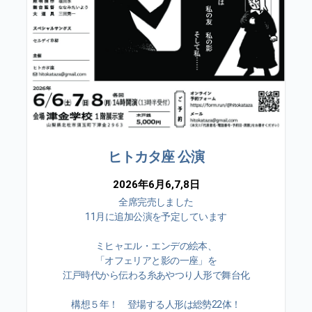
ヒトカタ座 公演
2026年6月6,7,8日
全席完売しました
11月に追加公演を予定しています
ミヒャエル・エンデの絵本、
「オフェリアと影の一座」を
江戸時代から伝わる糸あやつり人形で舞台化
構想５年！ 登場する人形は総勢22体！