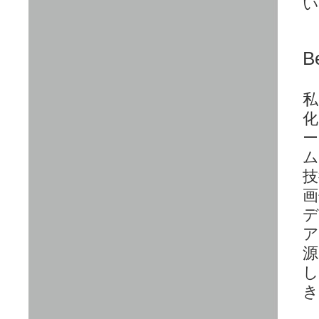
い
Be
私
化
ー
ム
技
画
デ
ア
源
し
き