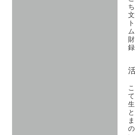
ち
文
ト
ム
財
録
こ
て
生
と
ま
の