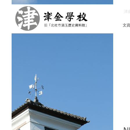
津
文
リ