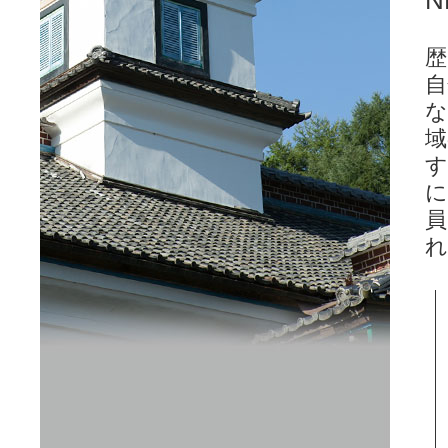
歴
自
な
域
す
に
員
れ