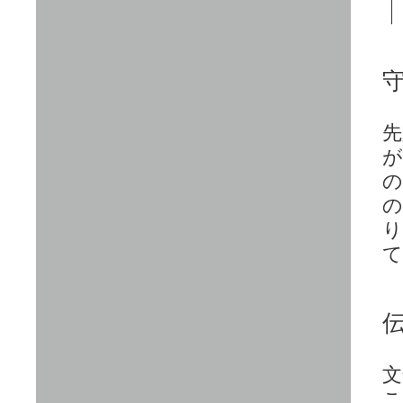
先
が
の
の
り
て
文
こ