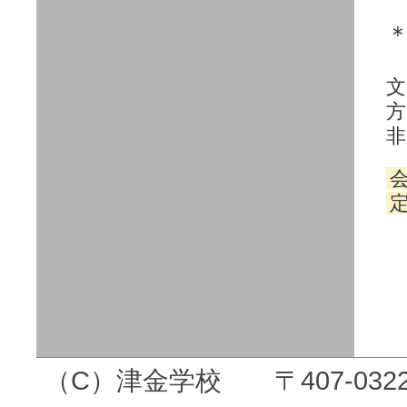
文
方
非
（C）津金学校 〒407-03