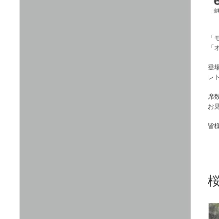
「
「
登場
レ
席
お
皆
　
桜