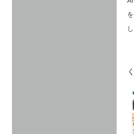
A
を
し