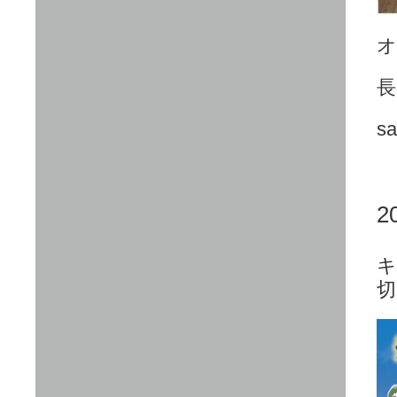
オ
長
sa
2
キ
切