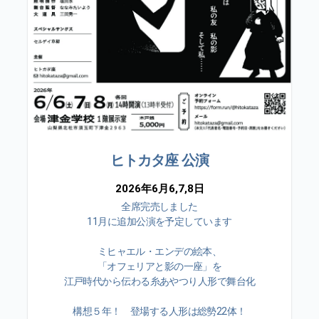
ヒトカタ座 公演
2026年6月6,7,8日
全席完売しました
11月に追加公演を予定しています
ミヒャエル・エンデの絵本、
「オフェリアと影の一座」を
江戸時代から伝わる糸あやつり人形で舞台化
構想５年！ 登場する人形は総勢22体！