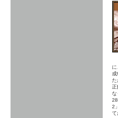
に
成
た
正
な
2
2
て