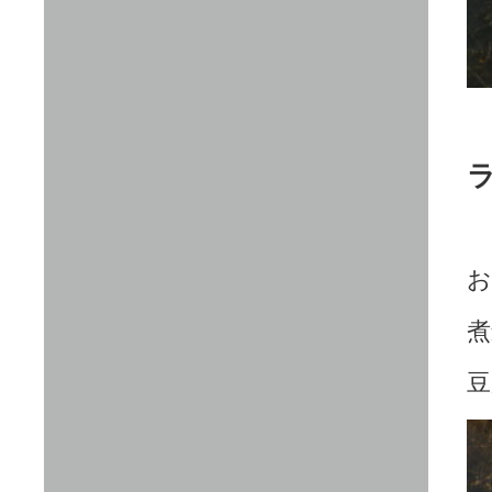
お
煮
豆