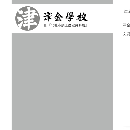
津
津
文
リ