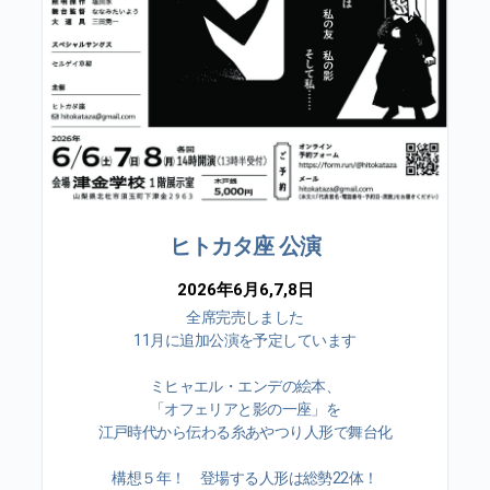
ヒトカタ座 公演
2026年6月6,7,8日
全席完売しました
11月に追加公演を予定しています
ミヒャエル・エンデの絵本、
「オフェリアと影の一座」を
江戸時代から伝わる糸あやつり人形で舞台化
構想５年！ 登場する人形は総勢22体！