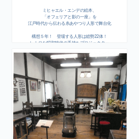
ミヒャエル・エンデの絵本、
「オフェリアと影の一座」を
江戸時代から伝わる糸あやつり人形で舞台化
構想５年！ 登場する人形は総勢22体！
レトロな昭和時代の手持ちプロジェクター
を駆使した幻想的映像！