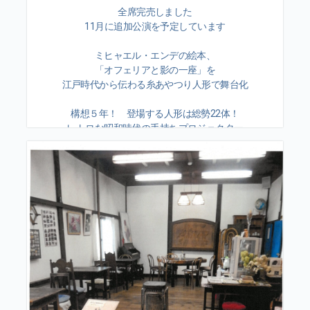
全席完売しました
11月に追加公演を予定しています
ミヒャエル・エンデの絵本、
「オフェリアと影の一座」を
江戸時代から伝わる糸あやつり人形で舞台化
構想５年！ 登場する人形は総勢22体！
レトロな昭和時代の手持ちプロジェクター
を駆使した幻想的映像！