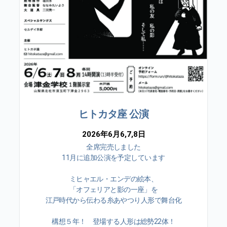
ヒトカタ座 公演
2026年6月6,7,8日
全席完売しました
11月に追加公演を予定しています
ミヒャエル・エンデの絵本、
「オフェリアと影の一座」を
江戸時代から伝わる糸あやつり人形で舞台化
構想５年！ 登場する人形は総勢22体！