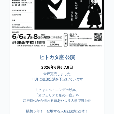
ヒトカタ座 公演
2026年6月6,7,8日
全席完売しました
11月に追加公演を予定しています
ミヒャエル・エンデの絵本、
「オフェリアと影の一座」を
江戸時代から伝わる糸あやつり人形で舞台化
構想５年！ 登場する人形は総勢22体！